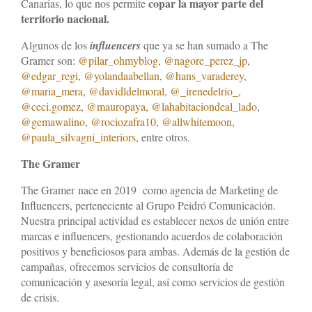
Influencers
copar la mayor parte del
Canarias, lo que nos permite
territorio nacional.
News
Algunos de los
influencers
que ya se han sumado a The
Gramer son:
@pilar_ohmyblog
,
@nagore_perez_jp
,
Contacto
@edgar_regi
,
@yolandaabellan
,
@hans_varaderey
,
@maria_mera
,
@davidldelmoral
,
@_irenedelrio_
,
@ceci.gomez
,
@mauropaya
,
@lahabitaciondeal_lado
,
@gemawalino
,
@rociozafra10
,
@allwhitemoon
,
@paula_silvagni_interiors
, entre otros.
The Gramer
The Gramer nace en 2019 como agencia de Marketing de
Influencers, perteneciente al Grupo Peidró Comunicación.
Nuestra principal actividad es establecer nexos de unión entre
marcas e influencers, gestionando acuerdos de colaboración
positivos y beneficiosos para ambas. Además de la gestión de
campañas, ofrecemos servicios de consultoría de
comunicación y asesoría legal, así como servicios de gestión
de crisis.