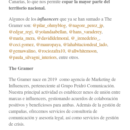
Influencers
copar la mayor parte del
Canarias, lo que nos permite
territorio nacional.
News
Algunos de los
influencers
que ya se han sumado a The
Gramer son:
@pilar_ohmyblog
,
@nagore_perez_jp
,
Contacto
@edgar_regi
,
@yolandaabellan
,
@hans_varaderey
,
@maria_mera
,
@davidldelmoral
,
@_irenedelrio_
,
@ceci.gomez
,
@mauropaya
,
@lahabitaciondeal_lado
,
@gemawalino
,
@rociozafra10
,
@allwhitemoon
,
@paula_silvagni_interiors
, entre otros.
The Gramer
The Gramer nace en 2019 como agencia de Marketing de
Influencers, perteneciente al Grupo Peidró Comunicación.
Nuestra principal actividad es establecer nexos de unión entre
marcas e influencers, gestionando acuerdos de colaboración
positivos y beneficiosos para ambas. Además de la gestión de
campañas, ofrecemos servicios de consultoría de
comunicación y asesoría legal, así como servicios de gestión
de crisis.