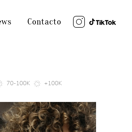
ews
Contacto
70-100K
+100K