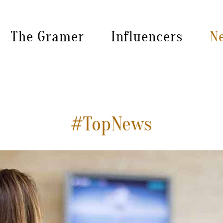
The Gramer
Influencers
N
#TopNews