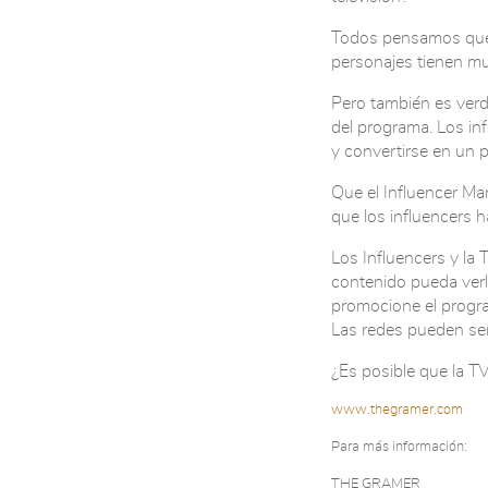
Todos pensamos que p
personajes tienen muc
Pero también es verd
del programa. Los in
y convertirse en un
Que el Influencer Ma
que los influencers h
Los Influencers y la 
contenido pueda verlo
promocione el program
Las redes pueden ser
¿Es posible que la TV
www.thegramer.com
Para más información:
THE GRAMER