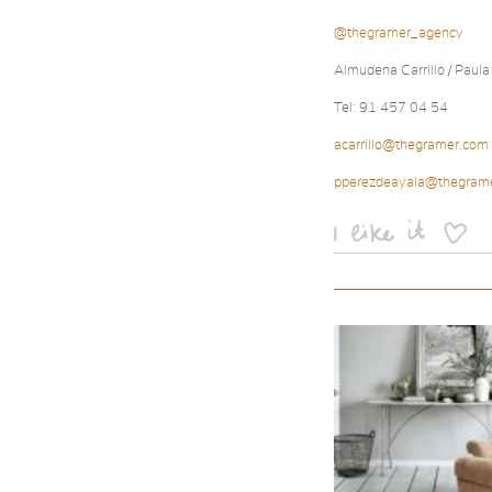
@thegramer_agency
Almudena Carrillo / Paula
Tel: 91 457 04 54
acarrillo@thegramer.com
pperezdeayala@thegram