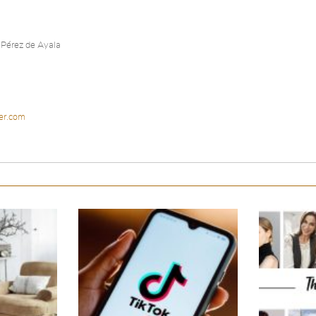
 Pérez de Ayala
er.com