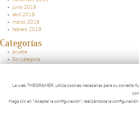
junio 2019
abril 2019
marzo 2019
febrero 2019
Categorías
prueba
Sin categoría
Meta
Acceder
La web THEGRAMER, utiliza cookies necesarias para su correcto funci
RSS
de las entradas
con
RSS
de los comentarios
Haga clic en "Aceptar la configuración”, realizándose la configuración
WordPress.org
© 2021 thegramer.com