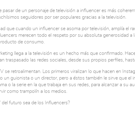
asar de un personaje de televisión a influencer es más coherent
hísimos seguidores por ser populares gracias a la televisión.
ad que cuando un influencer se asoma por televisión, amplía el r
fluencers merecen todo el respeto por su absoluta generosidad a 
 producto de consumo.
rketing llega a la televisión es un hecho más que confirmado. Hac
an traspasado las redes sociales, desde sus propios perfiles, hasta l
TV se retroalimentan. Los primeros viralizan lo que hacen en Inst
 un guionista o un director, pero a éstos también le sirve que el i
a o la serie en la que trabaja en sus redes, para alcanzar a su au
vir como trampolín a los medios.
 del futuro sea de los Influencers?