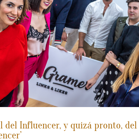
 del Influencer, y quizá pronto, del
encer’