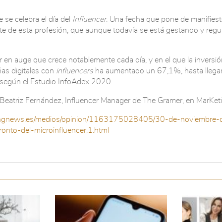
se celebra el día del
Influencer
. Una fecha que pone de manifiest
e de esta profesión, que aunque todavía se está gestando y regul
 en auge que crece notablemente cada día, y en el que la inversió
s digitales con
influencers
ha aumentado un 67,1%, hasta llegar 
 según el Estudio InfoAdex 2020.
 Beatriz Fernández, Influencer Manager de The Gramer, en MarKe
ingnews.es/medios/opinion/1163175028405/30-de-noviembre-d
ronto-del-microinfluencer.1.html