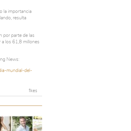
o la importancia
ando, resulta
n por parte de las
a los 61,8 millones
ting News:
ia-mundial-del-
0