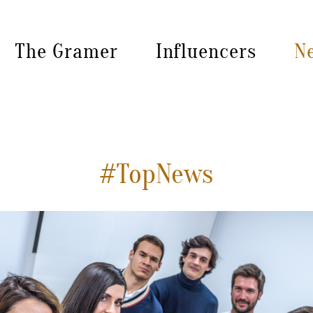
The Gramer
Influencers
N
#TopNews